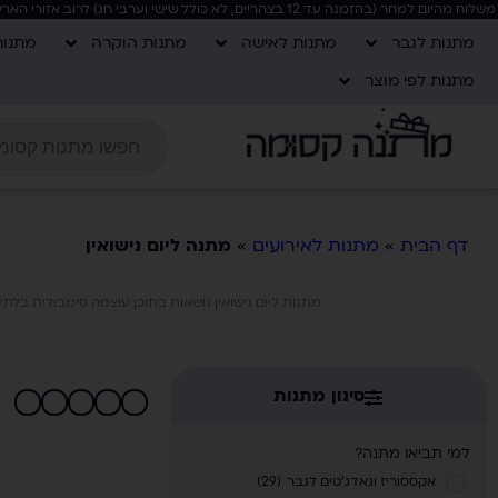
משלוח מהיום למחר (בהזמנה עד 12 בצהריים, לא כולל שישי וערבי חג) לרוב אזורי הארץ, בקניה מעל 400 ש"ח המשלוח חינם!
מתנות לגבר
מתנות לאישה
מתנות הוקרה
מתנו
מתנות לפי מוצר
דף הבית
»
מתנות לאירועים
»
מתנה ליום נישואין
מתנות ליום נישואין נושאות בתוכן עוצמה סימבולית בלתי 
סינון מתנות
למי תביאו מתנה?
אקססוריז וגאדג'טים לגבר
(
29
)