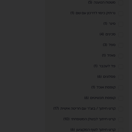
משטח הטענה
(
5
)
נרתיק כיסוי לדרכון עם שם
(
1
)
סינר
(
1
)
סכינים
(
4
)
ספל
(
3
)
פאזל
(
1
)
פד לעכבר
(
1
)
פסלונים
(
6
)
קופסת אוכל
(
1
)
קופסת תכשיטים
(
6
)
קרש חיתוך / בוצ'ר עם חריטה אישית
(
17
)
קרש חיתוך לבשלן המשפחתי
(
10
)
קרש חיתוך לשף המקצוען
(
6
)