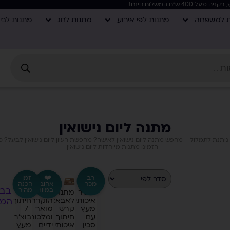
ת למשפחה
מתנות לפי אירוע
מתנות לחג
מתנות לבי
מתנה ליום נישואין
ניתנת לתמלול – מחפש מתנה ליום נישואין לאישה? מחפשת רעיון ליום נישואין לבעל? כאן
– הזמינו מתנות מיוחדות ליום נישואין
רב
❤️
זמן
מכר
אהוב
הכנה
בבח
במיוחד
מהיר
בוצ'ר
מתנה
מגן
קרש
המו
איכותי
לאבא:
הוקרה
חיתוך
מעץ
קרש
מואר
/
עם
חיתוך
ומלכותי:
בוצ'ר
סכין
איכותי
ידיים
מעץ