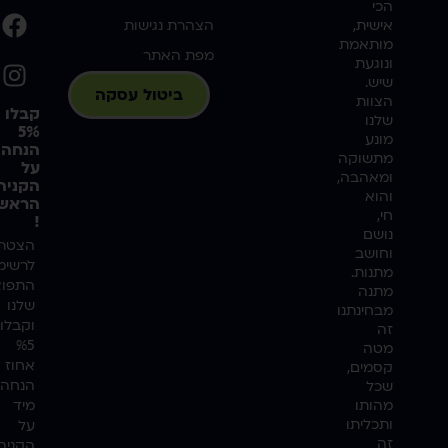
הכי
אישית,
הצהרת נגישות
מותאמת
מפת האתר
ונוגעת
שיש.
ביטול עסקה
הצוות
קבלו
שלנו
5%
מונע
הנחה
מתשוקה
על
ומאהבה,
הקניה
והוא
הראשו
חי,
!
נושם
הצטרפ
וחושב
לרשימ
מתנות.
התפוצ
מתנה
שלנו
מבחינתנו
וקבלו
זה
%5
מטה
אחוז
קסמים,
הנחה
שכל
מהותו
מיד
ותכליתו
על
זה
הקניה