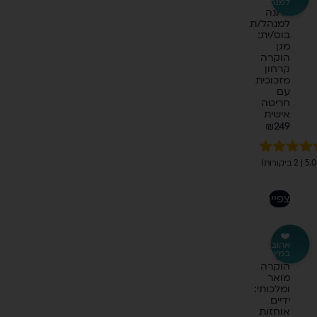
למנהל
מתנה
למנהל/ת
בוס/ית:
מגן
הוקרה
קרחון
מזכוכית
עם
חריטה
אישית
₪
249
ורגים
5.00
מתוך 5
בוסס על
לצפייה
ירוגים של
לקוחות
❤️
אהוב
במיוחד
מגן
הוקרה
מואר
ומלכותי:
ידיים
אוחזות