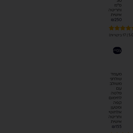
30
ס"מ
וחריטה
אישית
₪
250
ורגים
5.00
מתוך 5
בוסס על
לצפייה
ירוגים של
לקוחות
מעמד
שולחני
משולב
עם
פלטה
לחימום
קפה
ומטען
אלחוטי
וחריטה
אישית
₪
155