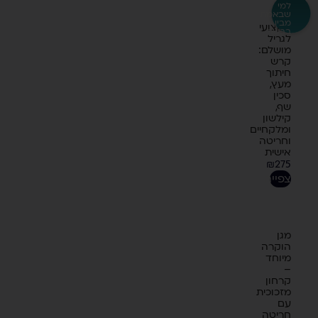
למי
שבאמת
סט
מבין
מקצועי
בבשר
לגריל
מושלם:
קרש
חיתוך
מעץ,
סכין
שף,
קילשון
ומלקחיים
וחריטה
אישית
₪
275
לצפייה
מגן
הוקרה
מיוחד
–
קרחון
מזכוכית
עם
חריטה