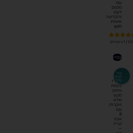
עם
מקום
לעט
והקדשה
אישית
₪
91
רות)
דורג
5.00
מתוך 5
בוסס על
לצפייה
ירוגים של
לקוחות
בול
לבוס
שלך
מארז
כוסות
וויסקי
מעץ
מלא
ויוקרתי,
עם
8
אבני
קרח
–