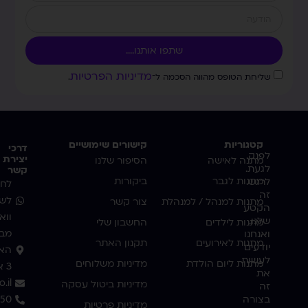
שתפו אותנו....
מדיניות הפרטיות
שליחת הטופס מהווה הסכמה ל־
.
קטגוריות
קישורים שימושיים
דרכי
לפנק.
יצירת
מתנה לאישה
הסיפור שלנו
לגעת.
קשר
מתנות לגבר
ביקורות
לרגש.
לחצ
זה
לשי
מתנות למנהל / למנהלת
צור קשר
הקטע
ווא
שלנו.
מתנות לילדים
החשבון שלי
מבו
ואנחנו
מתנות לאירועים
תקנון האתר
יודעים
האמ
לעשות
מתנות ליום הולדת
מדיניות משלוחים
3 אשדוד
את
.il
מדיניות ביטול עסקה
זה
בצורה
350
מדיניות פרטיות