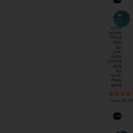
❤️
אהוב
במיוחד
כוס
זכוכית
מפנקת
לשתייה
חמה
עם
חבק
איכותי
ותחתית
שעם
עם
חריטה
אישית
₪
100
ורגים
5.00
מתוך 5
בוסס על
לצפייה
ירוגים של
לקוחות
🥩