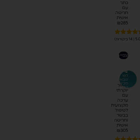
כתר
עם
חריטה
אישית
₪
285
ורגים
5.00
מתוך 5
בוסס על
לצפייה
ירוגים של
לקוחות
🥩
למי
שבאמת
קרש
מבין
חיתוך
בבשר
יוקרתי
עם
ערכה
מקצועית
לטיפול
בבשר
וחריטה
אישית
₪
305