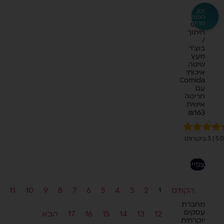
זמן
הכנה
מהיר
קרש
חיתוך
/
בוצ'ר
מעץ
שיטה
איכותי
Comida
עם
חריטה
אישית
₪
163
ורגים
5.00
מתוך 5
בוסס על
לצפייה
ירוגים של
לקוחות
הקודם
2
3
4
5
6
7
8
9
10
11
1
מחברת
עסקים
12
13
14
15
16
17
הבא
יוקרתית