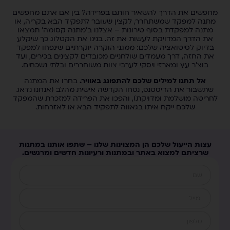
מחפשים את הדרך להשאיר חותם בפרידה? בין אם אתם מחפשים
מתנה למפקד שמשתחרר, לקצין שעובר לתפקיד הבא בקריה, או
מתנה למפקדת בסוף טירונות – אצלנו ב'מתנה קסומה' תמצאו
את הדרך המדויקת לעשות את זה. בנינו את הקטלוג כך שיקלע
בדיוק לסיטואציה שלכם: ממגני הוקרה יוקרתיים שינפחו למפקד
את החזה, דרך מעמדים שולחניים מכובדים לקצינים בכירים, ועד
בוצ'ר עץ ומארזי ויסקי לערבי צוות משוחררים ובלתי נשכחים.
אל תתנו למילים שלכם להתפוגג באוויר.
בחרו את המתנה
שתשבור את הדיסטנס, נסחו הקדשה אישית מהלב (אנחנו נדאג
לחריטה מושלמת ומדויקת), והפכו את הפרידה למזכרת שהמפקד
שלכם ייקח איתו בגאווה לתפקיד הבא או לאזרחות.
עצות הייעול שלכם הן המצוינות שלנו – שתפו אותנו במתנות
שרציתם למצוא באתר ובמתנות ורעיונות חדשים ומרגשים.