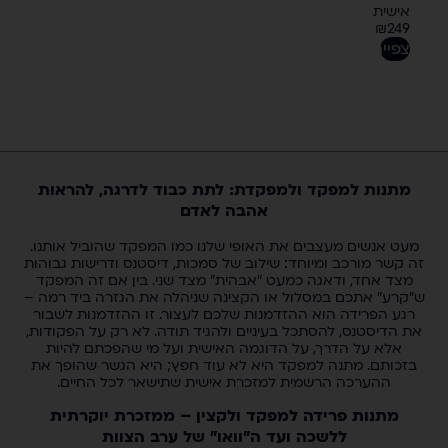
אישית
₪
249
לצפייה
מתנות למפקד ולמפקדת: לתת כבוד לדרגה, להראות
אהבה לאדם
מעט אנשים מעצבים את האופי שלנו כמו המפקד שהוביל אותנו.
זה קשר מורכב ומיוחד: שילוב של סמכות, דיסטנס ודרישות גבוהות
מצד אחד, ודאגה כמעט "אבהית" מצד שני. בין אם זה המפקד
ש"קרע" אתכם במסלול או הקצינה שניהלה את הגזרה ביד רמה –
רגע הפרידה הוא ההזדמנות שלכם לעצור. זו ההזדמנות לשבור
את הדיסטנס, להסתכל בעיניים ולהגיד תודה. לא רק על הפקודות,
אלא על הדרך, על הדוגמה האישית ועל מי שהפכתם להיות
בזכותם. מתנה למפקד היא לא עוד חפץ; היא הגשר שהופך את
ההערכה הרשמית למזכרת אישית שתישאר לכל החיים.
מתנות פרידה למפקד ולקצין – ממזכרת יוקרתית
ללשכה ועד ה"וואו" של ערב הצוות