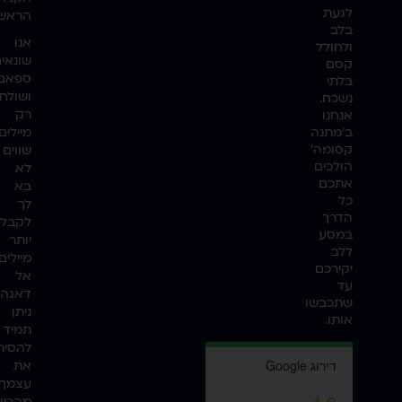
לגעת
הראשו
בלב
אנו
ולחולל
שונאי
קסם
ספאם
בלתי
ושולח
נשכח.
רק
אנחנו
ב'מתנה
מיילים
קסומה'
שווים
הולכים
לא
אתכם
בא
כל
לך
הדרך
לקבל
במסע
יותר
ללב
מיילים
יקירכם
אל
עד
דאגה,
שתכבשו
ניתן
אותו.
תמיד
להסיר
את
עצמך
מהרש