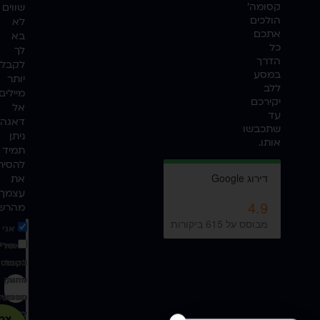
קסומה'
שווים
הולכים
לא
אתכם
בא
כל
לך
הדרך
לקבל
במסע
יותר
ללב
מיילים
יקירכם
אל
עד
דאגה,
שתכבשו
ניתן
אותו.
תמיד
להסיר
את
עצמך
מהרש
אני
מאשר/
שלי
לקבל
הטופס
דיוור,
מהווה
הסכמה
מבצעים
מדינ
קופנים,
ל־
צרפ