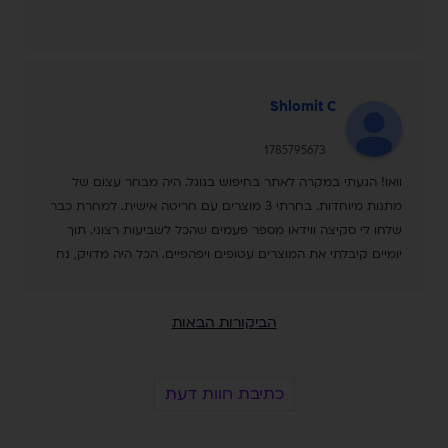
Shlomit C
1785795673
וואו! הגעתי במקרה לאתר בחיפוש בגוגל. היה מבחר עצום של
מתנות מיוחדות. בחרתי 3 מוצרים עם חריטה אישית. למחרת כבר
שלחו לי סקיצה ווידאו מספר פעמים שהכל לשביעות רצוני. תוך
יומיים קיבלתי את המוצרים עטופים ויפהפיים. הכל היה מדויק, נח
ומיוחד. שירות מעולה ואנשים טובים ואדיבים. מומלץ מאד מאד
הביקורות הבאות
כתיבת חוות דעת