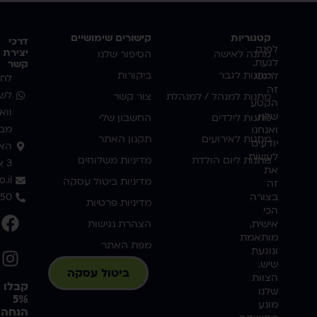
קטגוריות
קישורים שימושיים
דרכי
לפנק.
יצירת
מתנה לאישה
הסיפור שלנו
לגעת.
קשר
מתנות לגבר
ביקורות
לרגש.
לחצ
זה
לשי
מתנות למנהל / למנהלת
צור קשר
הקטע
ווא
שלנו.
מתנות לילדים
החשבון שלי
מבו
ואנחנו
מתנות לאירועים
תקנון האתר
יודעים
האמ
לעשות
מתנות ליום הולדת
מדיניות משלוחים
3 אשדוד
את
.il
מדיניות ביטול עסקה
זה
בצורה
350
מדיניות פרטיות
הכי
אישית,
הצהרת נגישות
מותאמת
מפת האתר
ונוגעת
שיש.
ביטול עסקה
הצוות
קבלו
שלנו
5%
מונע
הנחה