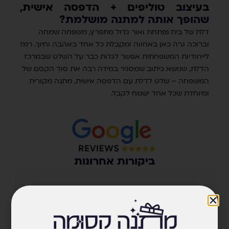
בעיצוב טוליפים + הדפסה אישית,
שהופך אותה למתנה מושלמת?
דלת של בית נפתחת ואור גדול מתפרץ, משפחה שמחה
וברוכה גרה כאן באחווה ומקבלת כל אחד באהבה וחיוך. רמז
לייחודיות המשפחתית אפשר לגלות כבר על השלט שבמרכז
הדלת, שנושא כיתוב שמסגיר במידה רבה את סוד הקסם של
המשפחה – שלט לדלת עם הדפסה אישית, מתנה מקורית
ומיוחדת שכל אחד ישמח לקבל.
ביקורות אחרונות
מתנה קסומה
4.9
מבוסס על 615 ביקורות