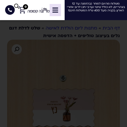
משלוח מהיום למחר (בהזמנה עד 12
0
בצהריים, לא כולל שישי וערבי חג) לרוב אזורי
הארץ, בקניה מעל 400 ש"ח המשלוח חינם!
דף הבית
»
מתנות ליום הולדת לאישה
»
שלט לדלת דגם
גלים בעיצוב טוליפים + הדפסה אישית