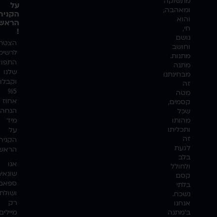
מתשוקה
על
ומאהבה,
הקניה
והוא
הראשו
חי,
!
נושם
הצטרפ
וחושב
לרשימ
מתנות.
התפוצ
מתנה
שלנו
מבחינתנו
וקבלו
זה
%5
מטה
אחוז
קסמים,
הנחה
שכל
מהותו
מיד
ותכליתו
על
זה
הקניה
לגעת
הראשו
בלב
אנו
ולחולל
שונאי
קסם
ספאם
בלתי
ושולח
נשכח.
רק
אנחנו
ב'מתנה
מיילים