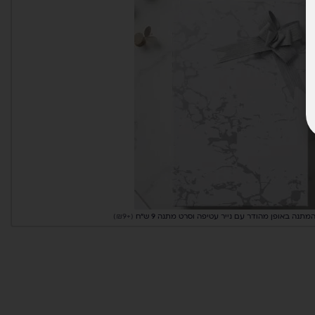
מתנה באופן מהודר עם נייר עטיפה וסרט מתנה 9 ש”ח
(+₪9)