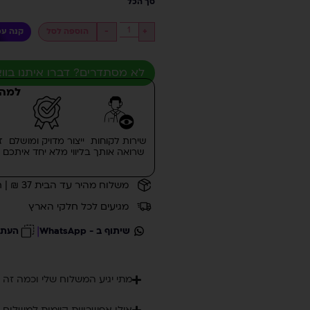
סך הכל
+
-
הוספה לסל
קנה עכ
לא מסתדרים? דברו איתנו בוו
למה 
שירות לקוחות
ייצור מדויק ומושלם
ז
שרואה אותך
בליווי מלא יחד איתכם
משלוח מהיר עד הבית 37 ₪ | חינם ברכישה מעל 400 ₪ | משלוח לנקו' איסוף/ לוקר 20 ₪
מגיעים לכל חלקי הארץ
|
שיתוף ב - WhatsApp
העתק
מתי יגיע המשלוח שלי וכמה זה 
אילו אפשרויות קיימות למשלוח 