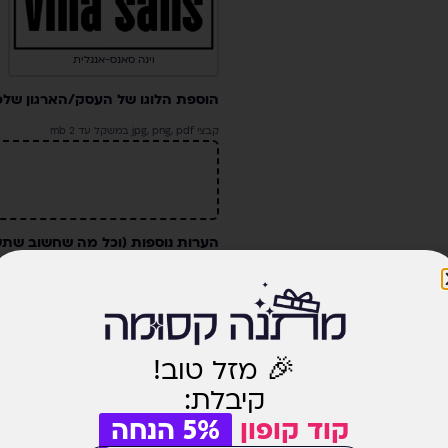
וינה סאנס-אנגלית
הוספת הלוגו של העסק/הארגון שלכ
קבצי jpg, png, pdf במשקל עד 2 mb
הערות נוספות (וכל מה שחשוב שתש
לאחר ביצוע ההזמנה ניצור אתכם ק
🎉 מזל טוב!
תוספות קסומות למתנה קסומה ומ
קיבלת:
אריזת מתנה
קוד קופון
5% הנחה