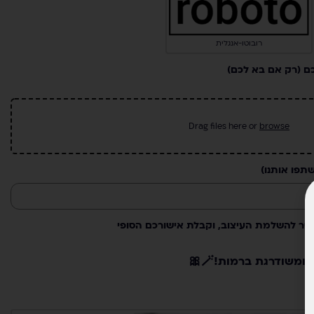
רובוטו-אנגלית
ם (רק אם בא לכם)
Drag files here or
browse
תפו אותנו)
שר להשלמת העיצוב, וקבלת אישורכם הסופי
שודרגת ברמות!🪄🎀