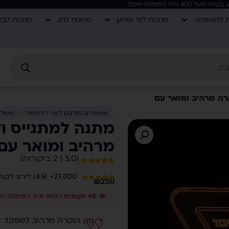
ת למשפחה
מתנות לפי אירוע
מתנות לחג
מתנות לבי
רה מרהיב ומואר עם
מאשרים מולכם לפני הדפסה
משלו
מתנה למתגייס ו
מרהיב ומואר עם
(5.0 | 2 ביקורות)
2
מדורגים
5.00
27,000+ (4.9) דירוג לקוחות
מתוך 5
₪
250
מבוסס על
דירוגים של
לקוחות
🔥 48 פעמים רכשו את המתנה הזו השבוע
מגן הוקרה מרהיב למפקד או