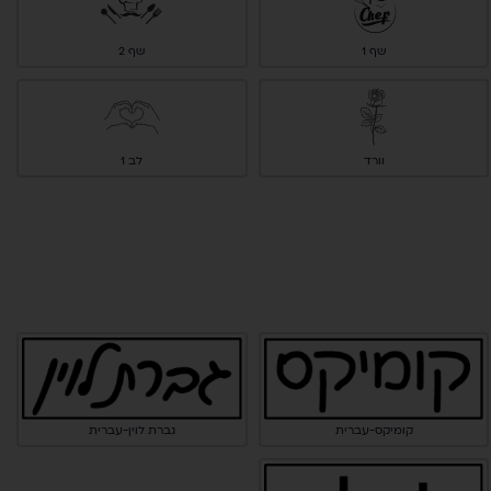
שף 1
שף 2
וורד
לב 1
גברת לוין-עברית
קומיקס-עברית