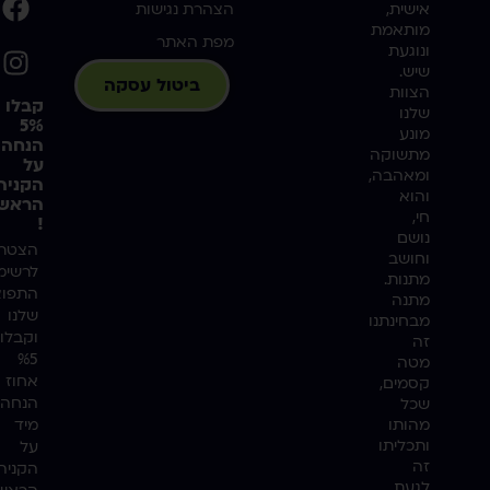
אישית,
הצהרת נגישות
מותאמת
מפת האתר
ונוגעת
שיש.
ביטול עסקה
הצוות
קבלו
שלנו
5%
מונע
הנחה
מתשוקה
על
ומאהבה,
הקניה
והוא
הראשו
חי,
!
נושם
הצטרפ
וחושב
לרשימ
מתנות.
התפוצ
מתנה
שלנו
מבחינתנו
וקבלו
זה
%5
מטה
אחוז
קסמים,
הנחה
שכל
מהותו
מיד
ותכליתו
על
זה
הקניה
לגעת