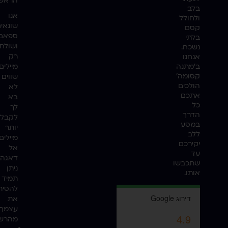
הראשו
בלב
אנו
ולחולל
שונאי
קסם
ספאם
בלתי
ושולח
נשכח.
רק
אנחנו
ב'מתנה
מיילים
קסומה'
שווים
הולכים
לא
אתכם
בא
כל
לך
הדרך
לקבל
במסע
יותר
ללב
מיילים
יקירכם
אל
עד
דאגה,
שתכבשו
ניתן
אותו.
תמיד
להסיר
את
עצמך
מהרש