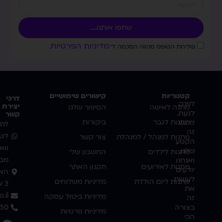
שתפו אותנו....
מדיניות הפרטיות
שליחת הטופס מהווה הסכמה ל־
.
קטגוריות
קישורים שימושיים
דרכי
לפנק.
יצירת
מתנה לאישה
הסיפור שלנו
לגעת.
קשר
מתנות לגבר
ביקורות
לרגש.
לחצ
זה
לשי
מתנות למנהל / למנהלת
צור קשר
הקטע
ווא
שלנו.
מתנות לילדים
החשבון שלי
מבו
ואנחנו
מתנות לאירועים
תקנון האתר
יודעים
האמ
לעשות
מתנות ליום הולדת
מדיניות משלוחים
3 אשדוד
את
.il
מדיניות ביטול עסקה
זה
בצורה
350
מדיניות פרטיות
הכי