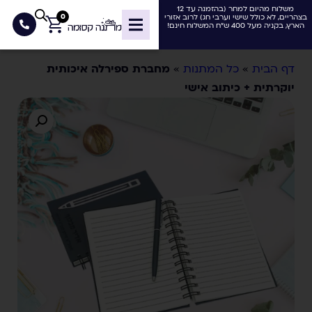
משלוח מהיום למחר (בהזמנה עד 12
0
בצהריים, לא כולל שישי וערבי חג) לרוב אזורי
הארץ, בקניה מעל 400 ש"ח המשלוח חינם!
דף הבית
»
כל המתנות
»
מחברת ספירלה איכותית
יוקרתית + כיתוב אישי