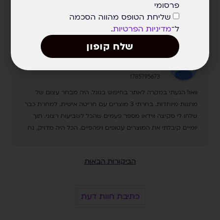
פרסומי
שליחת הטופס מהווה הסכמה
ל־
מדיניות הפרטיות
.
שלח קופון
Shlomit C
1785795673
וואו! הגעתי במקרה לאתר בחיפוש בגוגל. היה מבחר עצום של
מתנות מיוחדות. בחרתי 3 מוצרים עם חריטה אישית. למחרת כבר
שלחו לי סקיצה ווידאו מספר פעמים שהכל לשביעות רצוני. תוך
יומיים קיבלתי את המוצרים עטופים ויפהפיים. הכל היה מדויק, נח
ומיוחד. שירות מעולה ואנשים טובים ואדיבים. מומלץ מאד מאד
הביקורות הבאות
כתיבת חוות דעת