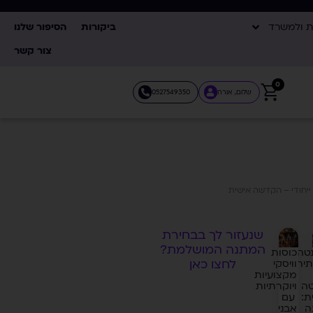
ת ולמשרד
ביקורות
הסיפור שלנו
צור קשר
0
שלום, אורח
0527549350
יחודי – הקדשה אישית
שנעזור לך בבחירת
המתנה המושלמת?
טה
כוסות
לחצו כאן
תית
וויסקי
מקצועיות
טה
ויוקרתיות
ת:
עם
ה
אבני