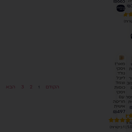
ת
₪
665
₪
לצפייה
5.0
מתוך 5
על
ה
 של
ת
מארז
ויסקי
ת
גולד
לייבל
ר
וצמד
וב
הקודם
2
3
הבא
כוסות
1
ויסקי
עם
סה
חריטה
ת
אישית
₪
497
5.0
דורג
5.00
מתוך 5