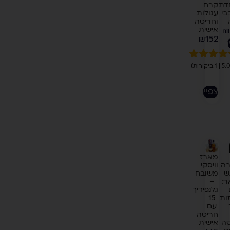
דת
קרח
בי
עגולות
וחריטה
אישית
₪
₪
152
ה
דורג
5.00
מתוך 5
בוסס על
לצפייה
ירוגים של
לקוחות
מארז
וויסקי
רה
משובח
ש
–
ר:
גלנפידיך
15
ות
עם
חריטה
אישית
טה