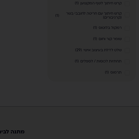
קרש חיתוך לשף המקצוען
(
1
)
קרש חיתוך עם חריטה לחובבי בשר
)
1
(
(קרניבורים)
רמקול בלוטוס
(
1
)
שומר קור וחום
(
1
)
שלט לדלת בעיצוב אישי
(
29
)
תחתיות לכוסות / לספלים
(
1
)
תרמוס
(
1
)
מתנה לבית