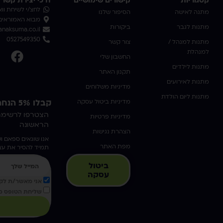
קטגוריות
קישורים שימושיים
דרכי יצירת קשר
לחצ/י לשיחת וו
מתנה לאישה
הסיפור שלנו
מבוא האמוראים 3 אשדו
מתנות לגבר
ביקורות
naksuma.co.il
0527549350
מתנות למנהל /
צור קשר
למנהלת
החשבון שלי
מתנות לילדים
תקנון האתר
מתנות לאירועים
מדיניות משלוחים
מתנות ליום הולדת
מדיניות ביטול עסקה
קבלו 5% הנחה על הקניה הראשונה !
מדיניות פרטיות
הראשונה
הצהרת נגישות
אנו שונאים ספאם וש
מפת האתר
תמיד להסיר את ע
ביטול
עסקה
אני מאשר/ת לקב
שליחת הטופס מ