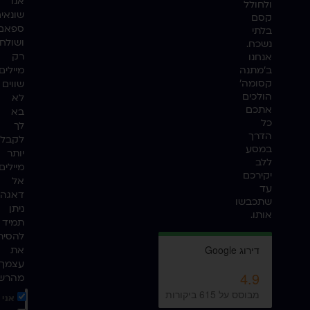
אנו
ולחולל
שונאי
קסם
ספאם
בלתי
ושולח
נשכח.
רק
אנחנו
ב'מתנה
מיילים
קסומה'
שווים
הולכים
לא
אתכם
בא
כל
לך
הדרך
לקבל
במסע
יותר
ללב
מיילים
יקירכם
אל
עד
דאגה,
שתכבשו
ניתן
אותו.
תמיד
להסיר
את
עצמך
מהרש
אני