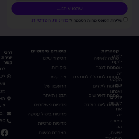
שתפו אותנו....
מדיניות הפרטיות
שליחת הטופס מהווה הסכמה ל־
.
קטגוריות
קישורים שימושיים
דרכי
לפנק.
יצירת
מתנה לאישה
הסיפור שלנו
לגעת.
קשר
מתנות לגבר
ביקורות
לרגש.
לחצ
זה
לשי
מתנות למנהל / למנהלת
צור קשר
הקטע
ווא
שלנו.
מתנות לילדים
החשבון שלי
מבו
ואנחנו
מתנות לאירועים
תקנון האתר
יודעים
האמ
לעשות
מתנות ליום הולדת
מדיניות משלוחים
3 אשדוד
את
.il
מדיניות ביטול עסקה
זה
בצורה
350
מדיניות פרטיות
הכי
אישית,
הצהרת נגישות
מותאמת