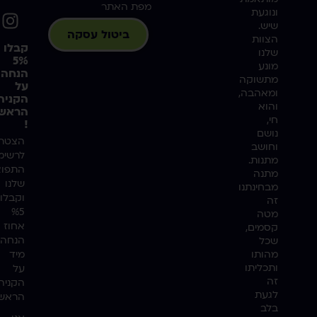
מפת האתר
ונוגעת
שיש.
ביטול עסקה
הצוות
קבלו
שלנו
5%
מונע
הנחה
מתשוקה
על
ומאהבה,
הקניה
והוא
הראשו
חי,
!
נושם
הצטרפ
וחושב
לרשימ
מתנות.
התפוצ
מתנה
שלנו
מבחינתנו
וקבלו
זה
%5
מטה
אחוז
קסמים,
הנחה
שכל
מהותו
מיד
ותכליתו
על
זה
הקניה
לגעת
הראשו
בלב