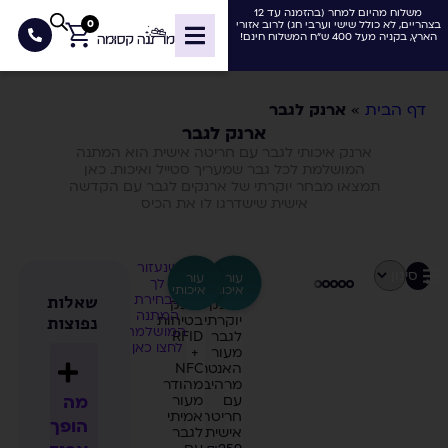
משלוח מהיום למחר (בהזמנה עד 12
0
בצהריים, לא כולל שישי וערבי חג) לרוב אזורי
הארץ, בקניה מעל 400 ש"ח המשלוח חינם!
דף הבית
»
ארנק לגבר
ארנק לגבר
ארנק איכותי לגבר עם חריטה אישית הוא המתנה
המושלמת לכל גבר שמעריך סטייל ואיכות. כאן
תמצאו מבחר יוקרתי של ארנקים לגבר עם הקדשה
אישית שישדרגו לו את הכיס
שנעזור
סינון
עור
עור
לך
איכותי
איכותי
שאלות
בבחירת
ארנק
ארנק
המתנה
נפוצות
יוקרתי
בטיחות
המושלמת?
לגבר
RFID
לחצו כאן
מעור
+
האנטר
NFC
מרהיב
מהודר
מה
עם
מעור
חריטה
אמיתי
הופך
אישית
לגבר