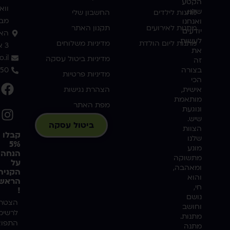
הקטע
ווא
שלנו.
מתנות לילדים
החשבון שלי
מבו
ואנחנו
מתנות לאירועים
תקנון האתר
יודעים
האמ
לעשות
מתנות ליום הולדת
מדיניות משלוחים
3 אשדוד
את
.il
מדיניות ביטול עסקה
זה
בצורה
350
מדיניות פרטיות
הכי
אישית,
הצהרת נגישות
מותאמת
מפת האתר
ונוגעת
שיש.
ביטול עסקה
הצוות
קבלו
שלנו
5%
מונע
הנחה
מתשוקה
על
ומאהבה,
הקניה
והוא
הראשו
חי,
!
נושם
הצטרפ
וחושב
לרשימ
מתנות.
התפוצ
מתנה