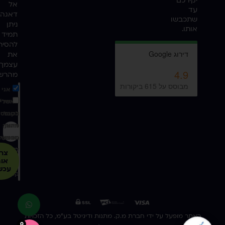
יקירכם
אל
עד
דאגה,
שתכבשו
ניתן
אותו.
תמיד
להסיר
את
עצמך
מהרש
אני
מאשר/
שלי
לקבל
הטופס
דיוור,
מהווה
הסכמה
מבצעים
מדינ
קופנים,
ל־
צרפ
הפרטי
אות
ממתנה
עכשי
קסומה
האתר מופעל על ידי חברת מ.ק. מתנות ודיגיטל בע"מ, כל הזכויות
0