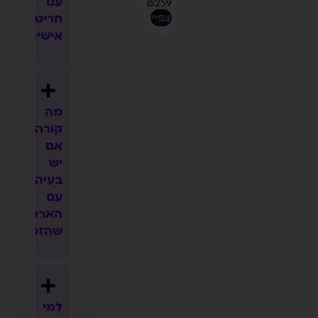
עם
₪
259
לצפייה
חריטה
אישית?
מה
קורה
אם
יש
בעיה
עם
הארנק
שהזמנתי?
למי