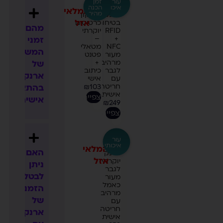
עור
זמן
איכותי
הכנה
המלאי
מהיר
ארנק
ארנקון
אזל
בטיחות
כרטיסים
מהם
RFID
יוקרתי
–
+
זמני
NFC
מטאלי
המשלוח
מעור
פטנט
מרהיב
+
של
לגבר
כיתוב
ארנקים
עם
אישי
חריטה
בהתאמה
₪
103
אישית
לצפייה
אישית?
₪
249
לצפייה
עור
איכותי
המלאי
האם
ארנק
אזל
יוקרתי
ניתן
לגבר
לבטל
מעור
כאמל
הזמנה
מרהיב
של
עם
חריטה
ארנק
אישית