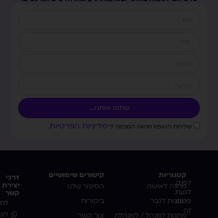
שתפו אותנו....
מדיניות הפרטיות
שליחת הטופס מהווה הסכמה ל־
.
קטגוריות
קישורים שימושיים
דרכי
לפנק.
יצירת
מתנה לאישה
הסיפור שלנו
לגעת.
קשר
מתנות לגבר
ביקורות
לרגש.
לחצ
זה
לשי
מתנות למנהל / למנהלת
צור קשר