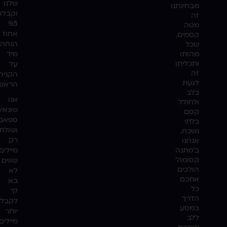
שלנו
מבחינתנו
וקבלו
זה
%5
מטה
אחוז
קסמים,
הנחה
שכל
מהותו
מיד
ותכליתו
על
זה
הקניה
לגעת
הראשו
בלב
אנו
ולחולל
שונאי
קסם
ספאם
בלתי
ושולח
נשכח.
רק
אנחנו
ב'מתנה
מיילים
קסומה'
שווים
הולכים
לא
אתכם
בא
כל
לך
הדרך
לקבל
במסע
יותר
ללב
מיילים