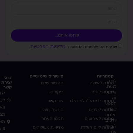
שתפו אותנו....
מדיניות הפרטיות
שליחת הטופס מהווה הסכמה ל־
.
קטגוריות
קישורים שימושיים
דרכי
לפנק.
יצירת
מתנה לאישה
הסיפור שלנו
לגעת.
קשר
מתנות לגבר
ביקורות
לרגש.
לחצ
זה
לשי
מתנות למנהל / למנהלת
צור קשר
הקטע
ווא
שלנו.
מתנות לילדים
החשבון שלי
מבו
ואנחנו
מתנות לאירועים
תקנון האתר
יודעים
האמ
לעשות
מתנות ליום הולדת
מדיניות משלוחים
3 אשדוד
את