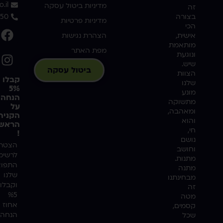
.il
מדיניות ביטול עסקה
זה
בצורה
350
מדיניות פרטיות
הכי
אישית,
הצהרת נגישות
מותאמת
מפת האתר
ונוגעת
שיש.
ביטול עסקה
הצוות
קבלו
שלנו
5%
מונע
הנחה
מתשוקה
על
ומאהבה,
הקניה
והוא
הראשו
חי,
!
נושם
הצטרפ
וחושב
לרשימ
מתנות.
התפוצ
מתנה
שלנו
מבחינתנו
וקבלו
זה
%5
מטה
אחוז
קסמים,
הנחה
שכל