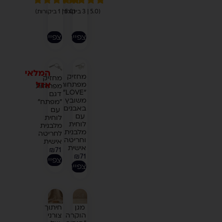
3
(5.0 | 3 ביקורות)
1
(5.0 | 1 ביקורות)
מדורגים
5.00
מדורג
5.00
מתוך 5
מתוך 5
מבוסס על
מבוסס על
לצפייה
לצפייה
דירוגים של
דירוגים של
לקוחות
לקוחות
המלאי
מחזיק
מחזיק
אזל
מפתחות
מפתחות
"LOVE"
דגם
משובץ
"מפתח"
באבנים
עם
עם
לוחית
לוחית
מלבנית
מלבנית
לחריטה
וחריטה
אישית
אישית
₪
71
₪
71
לצפייה
לצפייה
מגן
חיתוך
הוקרה
צורני