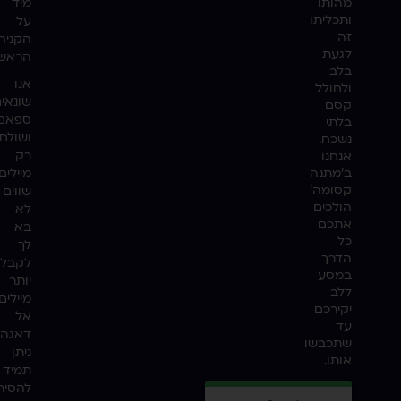
מהותו
מיד
ותכליתו
על
זה
הקניה
לגעת
הראשו
בלב
אנו
ולחולל
שונאי
קסם
ספאם
בלתי
ושולח
נשכח.
רק
אנחנו
ב'מתנה
מיילים
קסומה'
שווים
הולכים
לא
אתכם
בא
כל
לך
הדרך
לקבל
במסע
יותר
ללב
מיילים
יקירכם
אל
עד
דאגה,
שתכבשו
ניתן
אותו.
תמיד
להסיר