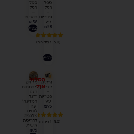
ספל
ספל
רגיל
רגיל
–
–
פטריות
פטריות
עץ
₪
58
₪
58
לצפייה
1
(5.0 | 1 ביקורות)
מדורג
5.00
מתוך 5
מבוסס על
לצפייה
דירוגים של
לקוחות
המלאי
נרתיק
מחזיק
אזל
לדרכון
מפתחות
–
דגם
פטריות
"דגל
עץ
המדינה"
עם
₪
95
לוחית
מלבנית
לחריטה
1
(5.0 | 1 ביקורות)
מדורג
5.00
אישית
מתוך 5
₪
75
מבוסס על