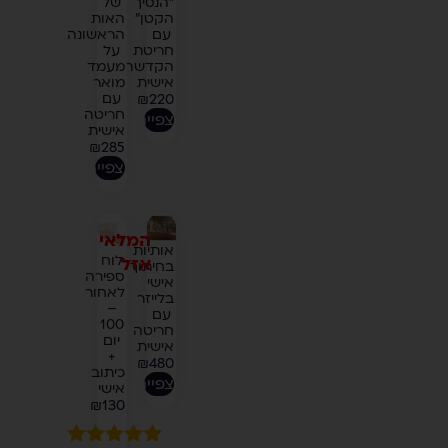
"הנסיך
של
הקטן"
האות
עם
הראשונה
חריטת
על
הקדשה
מעמד
אישית
מואר
עם
₪
220
חריטה
לצפייה
אישית
₪
285
לצפייה
המלאי
אותיות
לוח
אזל
בחיתוך
ספירה
אישי
לאחור
בלייזר
–
עם
100
חריטה
יום
אישית
+
₪
480
כיתוב
לצפייה
אישי
₪
130