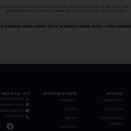
קבל, מתוך מבחר ענק של מתנות לרכב, תכתבו לנו את ההקדשה האישית שתרצו להוסיף, 
מתנה לרכב כבר עושה את הדרך אליכם. אנחנו בטוחים שתהיו מרוצים ומבסוטים.
מצוינות שלנו – שתפו אותנו במתנות שרציתם למצוא באתר ובמתנות ורע
קטגוריות
קישורים שימושיים
דרכי יצירת קשר
לחצ/י לשיחת וו
מתנה לאישה
הסיפור שלנו
מבוא האמוראים 3 אשדו
מתנות לגבר
ביקורות
naksuma.co.il
0527549350
מתנות למנהל /
צור קשר
למנהלת
החשבון שלי