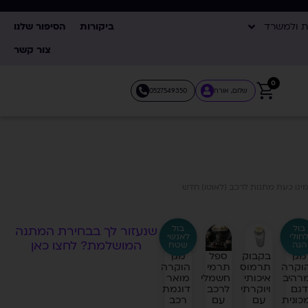
ת ולמשרד
ביקורות
הסיפור שלנו
צור קשר
0
שלום, אורח
0527549350
ינו כעת מתנות לרכב (לאוטו) חדש
בול
בול
שנעזור לך בבחירת המתנה
חולי
לאנשי
המושלמת? לחצו כאן
הגה
שטח
מגן
בקבוק
ספל
מגן
וקרה
תרמוס
תרמי
הוקרה
רהיב
איכותי
חשמלי
מואר
דגם
ויוקרתי
לרכב
דוגמת
כונית
עם
עם
רכב