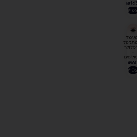
₪
16
פייה
עמד
תקפל
סלולר
–
וליפים
₪
6
פייה