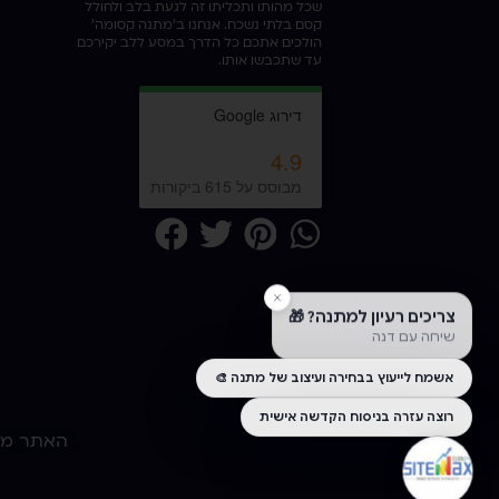
שכל מהותו ותכליתו זה לגעת בלב ולחולל
קסם בלתי נשכח. אנחנו ב'מתנה קסומה'
הולכים אתכם כל הדרך במסע ללב יקירכם
עד שתכבשו אותו.
האתר מופ