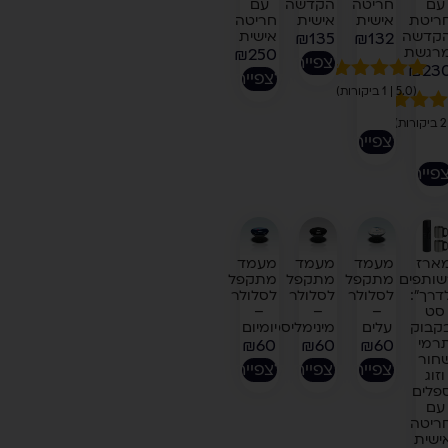
עם
חריטה
הקדשה
עם
ריטת
אישית
אישית
חריטה
קדשה
אישית
₪
135
₪
132
רגשת
₪
250
לצפייה
₪
23
לצפייה
1
(5.0 | 1 ביקורות)
מדורג
5.00
מתוך 5
ים
5.00
מבוסס על
לצפייה
מתוך 5
דירוגים של
סס על
לקוחות
פייה
גים של
וחות
ארז
מעמד
מעמד
מעמד
שותפים
מתקפל
מתקפל
מתקפל
דרך":
לסלולר
לסלולר
לסלולר
סט
–
–
–
קבוק
עלים
מינימליסטי
יומיום
רמי
₪
60
₪
60
₪
60
חור
לצפייה
לצפייה
לצפייה
וזוג
פלים
עם
ריטה
ישית